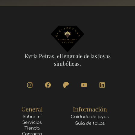
Kyria Petras, el lenguaje de las joyas
simbólicas.
I
F
Y
L
n
a
o
i
s
c
u
n
t
e
t
k
a
b
u
e
General
Información
g
o
b
d
r
o
e
i
Sobre mí
Cuidado de joyas
Servicios
a
k
n
Guía de tallas
Tienda
m
Contacto