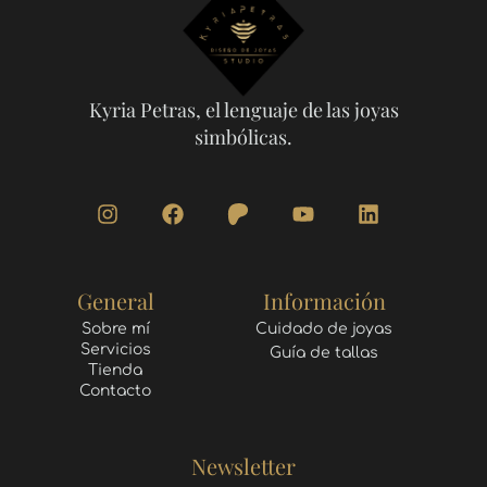
Kyria Petras, el lenguaje de las joyas
simbólicas.
I
F
Y
L
n
a
o
i
s
c
u
n
t
e
t
k
a
b
u
e
General
Información
g
o
b
d
r
o
e
i
Sobre mí
Cuidado de joyas
Servicios
a
k
n
Guía de tallas
Tienda
m
Contacto
Newsletter