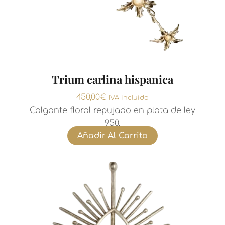
Trium carlina hispanica
450,00
€
IVA incluido
Colgante floral repujado en plata de ley
950.
Añadir Al Carrito