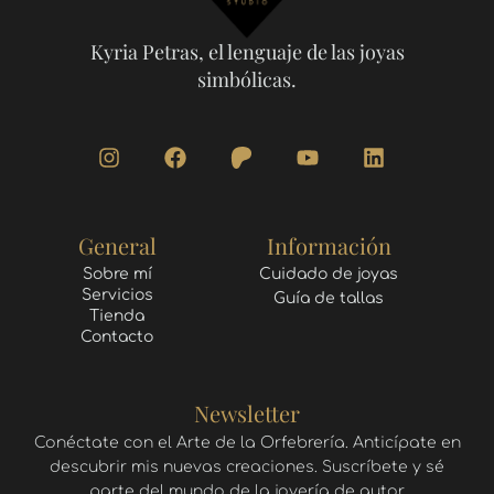
Kyria Petras, el lenguaje de las joyas
simbólicas.
I
F
Y
L
n
a
o
i
s
c
u
n
t
e
t
k
a
b
u
e
General
Información
g
o
b
d
r
o
e
i
Sobre mí
Cuidado de joyas
Servicios
a
k
n
Guía de tallas
Tienda
m
Contacto
Newsletter
Conéctate con el Arte de la Orfebrería. Anticípate en
descubrir mis nuevas creaciones. Suscríbete y sé
parte del mundo de la joyería de autor.